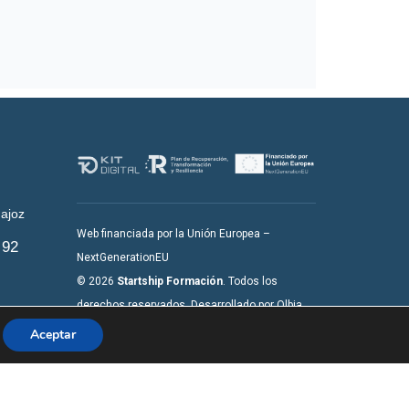
n
ajoz
Web financiada por la Unión Europea –
 92
NextGenerationEU
© 2026
Startship Formación
. Todos los
derechos reservados. Desarrollado por Olbia
gmail.com
System SL
Aceptar