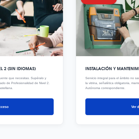
L 2 (SIN IDIOMAS)
INSTALACIÓN Y MANTENIMI
uente que necesitas. Supéralo y
Servicio integral para el ámbito no s
cado de Profesionalidad de Nivel 2.
la vitrina, señalética obligatoria, ma
stellana.
Autónoma correspondiente.
acceso
Ver d