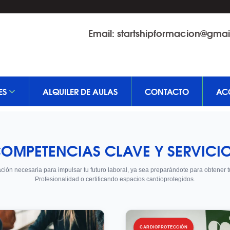
Email:
startshipformacion@gma
ES
ALQUILER DE AULAS
CONTACTO
AC
OMPETENCIAS CLAVE Y SERVICI
ción necesaria para impulsar tu futuro laboral, ya sea preparándote para obtener t
Profesionalidad o certificando espacios cardioprotegidos.
CARDIOPROTECCIÓN