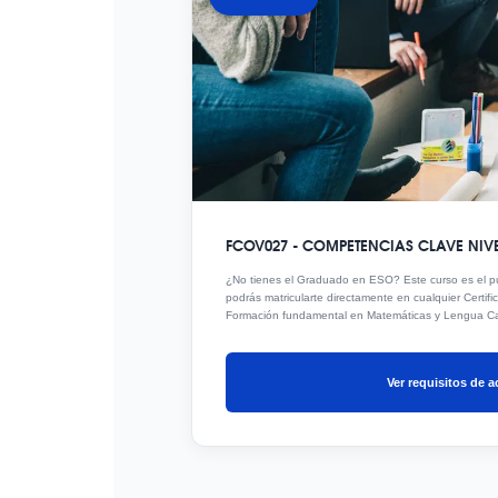
FCOV027 - COMPETENCIAS CLAVE NIVE
¿No tienes el Graduado en ESO? Este curso es el p
podrás matricularte directamente en cualquier Certifi
Formación fundamental en Matemáticas y Lengua Ca
Ver requisitos de 