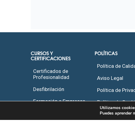
CURSOS Y
POLÍTICAS
CERTIFICACIONES
Política de Calid
Certificados de
Profesionalidad
Aviso Legal
Desfibrilación
Política de Priva
Formación a Empresas
Política de Cook
Utilizamos cookies
Puedes aprender m
Cursos de
Contacto
Especialización