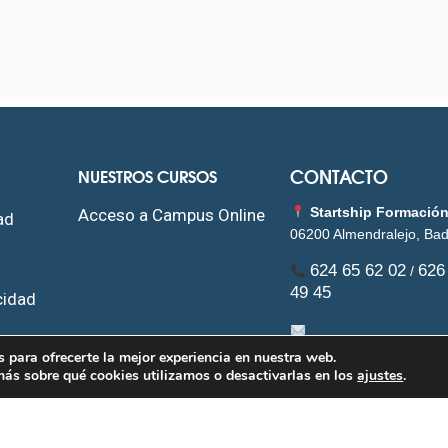
CONTACTO
NUESTROS CURSOS
Startship Formació
Acceso a Campus Online
ad
06200 Almendralejo, Bad
624 65 62 02
626
/
49 45
cidad
ies
startshipformacion@
 para ofrecerte la mejor experiencia en nuestra web.
ás sobre qué cookies utilizamos o desactivarlas en los
ajustes
.